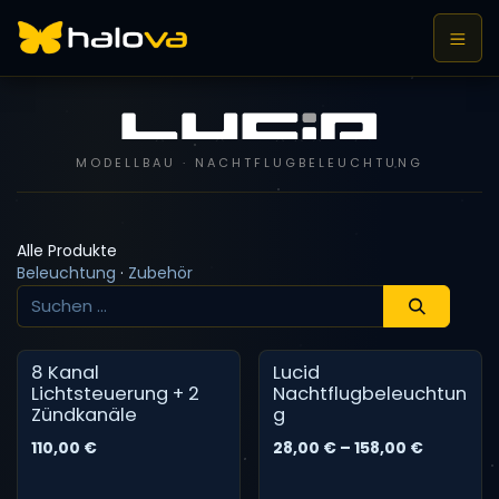
Zum Inhalt springen
MODELLBAU · NACHTFLUGBELEUCHTUNG
Alle Produkte
Beleuchtung
·
Zubehör
8 Kanal
Lucid
Lichtsteuerung + 2
Nachtflugbeleuchtun
Zündkanäle
g
110,00
€
28,00
€ –
158,00
€